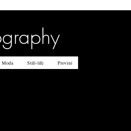
ography
Moda
Still-life
Provini